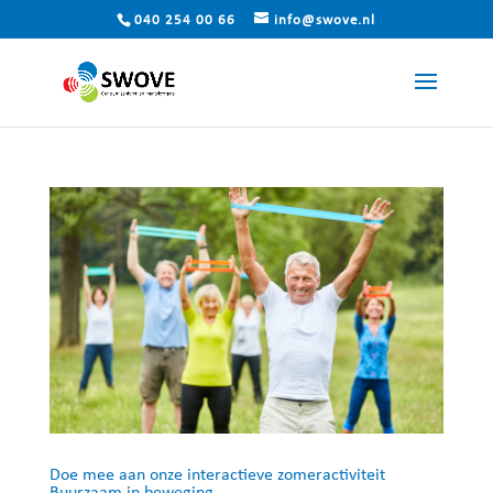
040 254 00 66
info@swove.nl
Doe mee aan onze interactieve zomeractiviteit
Buurzaam in beweging