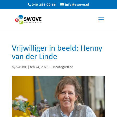
040 254 00 66
info@swove.nl
Vrijwilliger in beeld: Henny
van der Linde
by
SWOVE
|
feb 24, 2026
|
Uncategorized