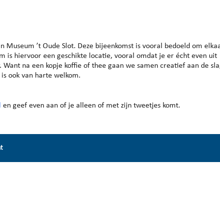
endar
iCalendar
Office 365
n Museum ’t Oude Slot. Deze bijeenkomst is vooral bedoeld om elkaa
s hiervoor een geschikte locatie, vooral omdat je er écht even uit
er. Want na een kopje koffie of thee gaan we samen creatief aan de sla
, is ook van harte welkom.
l
en geef even aan of je alleen of met zijn tweetjes komt.
nt