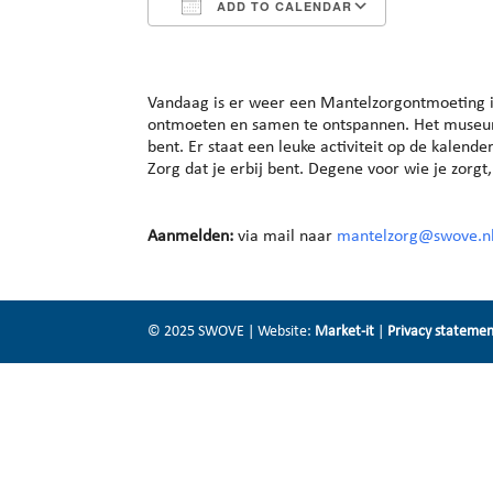
ADD TO CALENDAR
Download ICS
Google Cal
Vandaag is er weer een Mantelzorgontmoeting i
ontmoeten en samen te ontspannen. Het museum i
bent. Er staat een leuke activiteit op de kalend
Zorg dat je erbij bent. Degene voor wie je zorgt
Aanmelden:
via mail naar
mantelzorg@swove.n
© 2025 SWOVE | Website:
Market-it
|
Privacy stateme