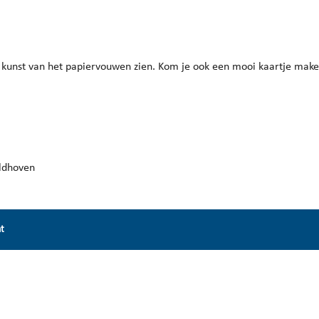
endar
iCalendar
Office 365
 kunst van het papiervouwen zien. Kom je ook een mooi kaartje mak
eldhoven
nt