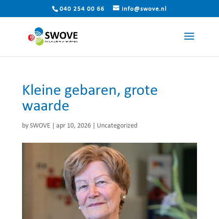
040 254 00 66
info@swove.nl
Kleine gebaren, grote
waarde
by
SWOVE
|
apr 10, 2026
|
Uncategorized