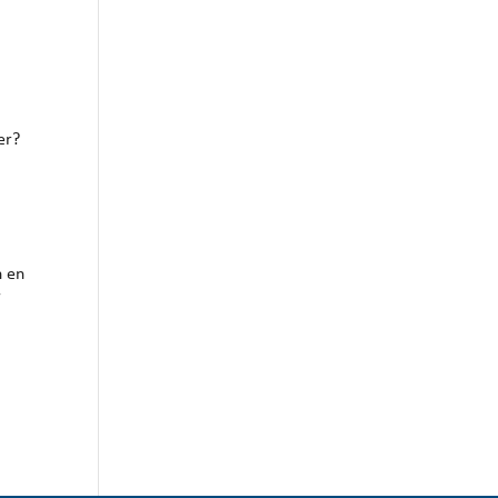
Outlook Live
er?
,
n en
r