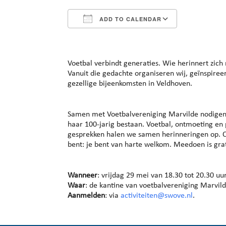
ADD TO CALENDAR
Download ICS
Google Cal
Voetbal verbindt generaties. Wie herinnert zich 
Vanuit die gedachte organiseren wij, geïnspire
gezellige bijeenkomsten in Veldhoven.
Samen met Voetbalvereniging Marvilde nodigen we
haar 100-jarig bestaan. Voetbal, ontmoeting en
gesprekken halen we samen herinneringen op. Of 
bent: je bent van harte welkom. Meedoen is gr
Wanneer
: vrijdag 29 mei van 18.30 tot 20.30 uu
Waar
: de kantine van voetbalvereniging Marvild
Aanmelden
: via
activiteiten@swove.nl
.