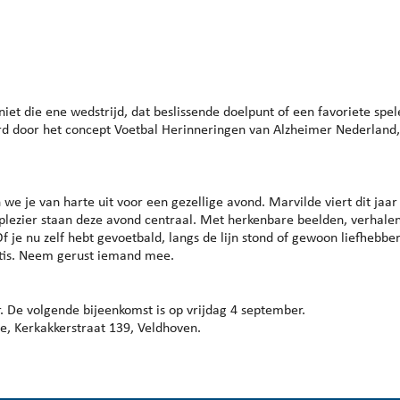
endar
iCalendar
Office 365
niet die ene wedstrijd, dat beslissende doelpunt of een favoriete spel
erd door het concept Voetbal Herinneringen van Alzheimer Nederland
 je van harte uit voor een gezellige avond. Marvilde viert dit jaar
 plezier staan deze avond centraal. Met herkenbare beelden, verhale
je nu zelf hebt gevoetbald, langs de lijn stond of gewoon liefhebbe
atis. Neem gerust iemand mee.
r. De volgende bijeenkomst is op vrijdag 4 september.
e, Kerkakkerstraat 139, Veldhoven.