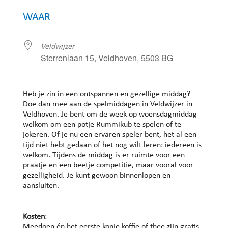
Download ICS
Google Calendar
WAAR
Veldwijzer
Sterrenlaan 15, Veldhoven, 5503 BG
Heb je zin in een ontspannen en gezellige middag?
Doe dan mee aan de spelmiddagen in Veldwijzer in
Veldhoven. Je bent om de week op woensdagmiddag
welkom om een potje Rummikub te spelen of te
jokeren. Of je nu een ervaren speler bent, het al een
tijd niet hebt gedaan of het nog wilt leren: iedereen is
welkom. Tijdens de middag is er ruimte voor een
praatje en een beetje competitie, maar vooral voor
gezelligheid. Je kunt gewoon binnenlopen en
aansluiten.
Kosten
:
Meedoen én het eerste kopje koffie of thee zijn gratis.