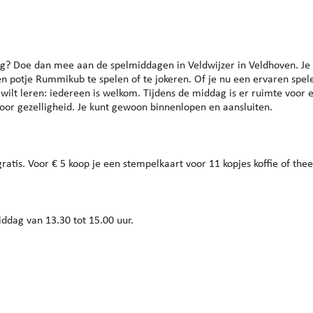
endar
iCalendar
Office 365
ag? Doe dan mee aan de spelmiddagen in Veldwijzer in Veldhoven. Je
otje Rummikub te spelen of te jokeren. Of je nu een ervaren spel
g wilt leren: iedereen is welkom. Tijdens de middag is er ruimte voor 
oor gezelligheid. Je kunt gewoon binnenlopen en aansluiten.
ratis. Voor € 5 koop je een stempelkaart voor 11 kopjes koffie of thee
ddag van 13.30 tot 15.00 uur.