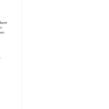
Outlook Live
 bent
er
een
.