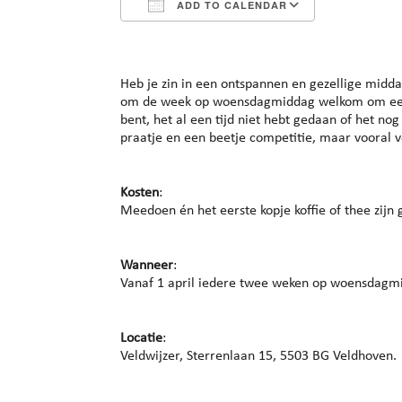
ADD TO CALENDAR
Download ICS
Google Cal
Heb je zin in een ontspannen en gezellige midd
om de week op woensdagmiddag welkom om een p
bent, het al een tijd niet hebt gedaan of het no
praatje en een beetje competitie, maar vooral v
Kosten
:
Meedoen én het eerste kopje koffie of thee zijn g
Wanneer
:
Vanaf 1 april iedere twee weken op woensdagmi
Locatie
:
Veldwijzer, Sterrenlaan 15, 5503 BG Veldhoven.