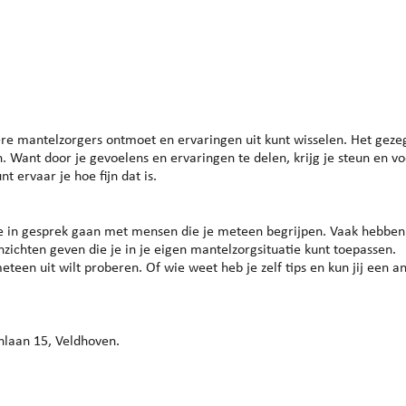
endar
iCalendar
Office 365
ere mantelzorgers ontmoet en ervaringen uit kunt wisselen. Het geze
n. Want door je gevoelens en ervaringen te delen, krijg je steun en vo
t ervaar je hoe fijn dat is.
je in gesprek gaan met mensen die je meteen begrijpen. Vaak hebben
zichten geven die je in je eigen mantelzorgsituatie kunt toepassen.
eteen uit wilt proberen. Of wie weet heb je zelf tips en kun jij een a
nlaan 15, Veldhoven.