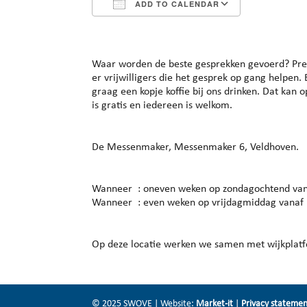
ADD TO CALENDAR
Download ICS
Google Cal
Waar worden de beste gesprekken gevoerd? Precie
er vrijwilligers die het gesprek op gang helpen
graag een kopje koffie bij ons drinken. Dat kan 
is gratis en iedereen is welkom.
De Messenmaker, Messenmaker 6, Veldhoven.
Wanneer : oneven weken op zondagochtend vanaf
Wanneer : even weken op vrijdagmiddag vanaf 1
Op deze locatie werken we samen met wijkplatf
© 2025 SWOVE | Website:
Market-it
|
Privacy stateme