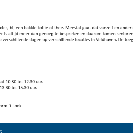
endar
iCalendar
Office 365
s, bij een bakkie koffie of thee. Meestal gaat dat vanzelf en anders
. Er is altijd meer dan genoeg te bespreken en daarom komen seniore
op verschillende dagen op verschillende locaties in Veldhoven. De toe
 10.30 tot 12.30 uur.
3.30 tot 15.30 uur.
orm ’t Look.
nt