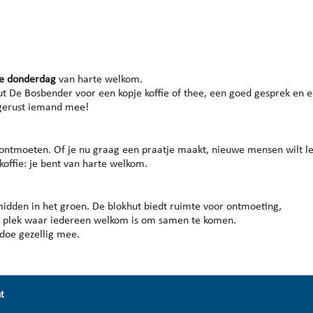
endar
iCalendar
Office 365
re donderdag
van harte welkom.
ut De Bosbender voor een kopje koffie of thee, een goed gesprek en 
 gerust iemand mee!
 ontmoeten. Of je nu graag een praatje maakt, nieuwe mensen wilt l
koffie: je bent van harte welkom.
midden in het groen. De blokhut biedt ruimte voor ontmoeting,
ge plek waar iedereen welkom is om samen te komen.
 doe gezellig mee.
nt