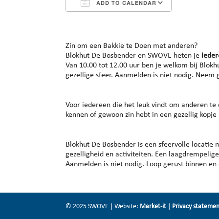
ADD TO CALENDAR
Download ICS
Google Cal
Zin om een Bakkie te Doen met anderen?
Blokhut De Bosbender en SWOVE heten je
iede
Van 10.00 tot 12.00 uur ben je welkom bij Blokh
gezellige sfeer. Aanmelden is niet nodig. Neem
Voor iedereen die het leuk vindt om anderen te
kennen of gewoon zin hebt in een gezellig kopje 
Blokhut De Bosbender is een sfeervolle locatie 
gezelligheid en activiteiten. Een laagdrempeli
Aanmelden is niet nodig. Loop gerust binnen en
© 2025 SWOVE | Website:
Market-it
|
Privacy stateme