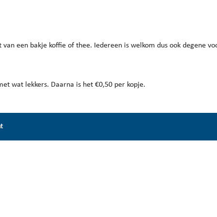
endar
iCalendar
Office 365
 van een bakje koffie of thee. Iedereen is welkom dus ook degene vo
met wat lekkers. Daarna is het €0,50 per kopje.
nt