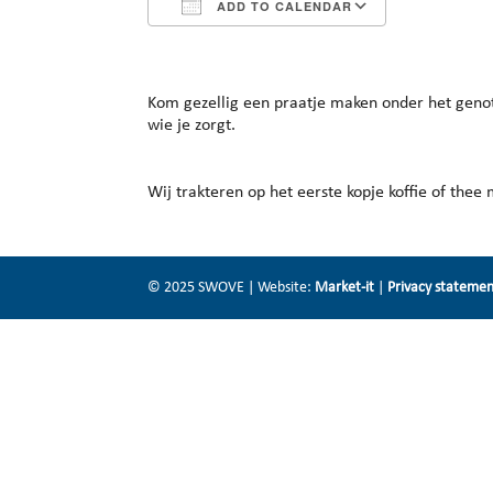
ADD TO CALENDAR
Download ICS
Google Cal
Kom gezellig een praatje maken onder het genot
wie je zorgt.
Wij trakteren op het eerste kopje koffie of thee 
© 2025 SWOVE | Website:
Market-it
|
Privacy stateme