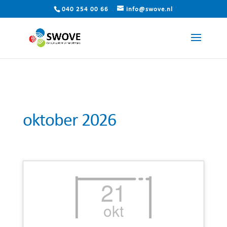
040 254 00 66
info@swove.nl
oktober 2026
21
okt