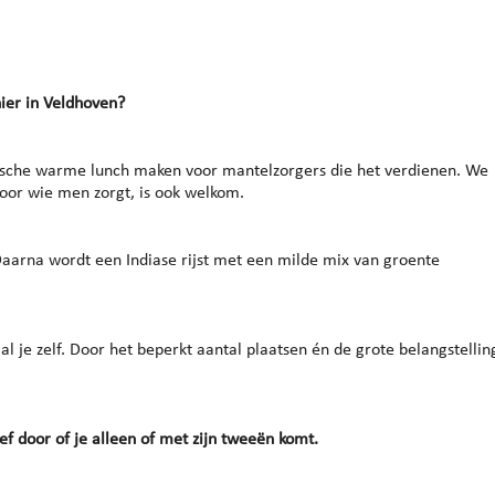
endar
iCalendar
Office 365
ier in Veldhoven?
ische warme lunch maken voor mantelzorgers die het verdienen. We
oor wie men zorgt, is ook welkom.
 Daarna wordt een Indiase rijst met een milde mix van groente
al je zelf. Door het beperkt aantal plaatsen én de grote belangstellin
ef door of je alleen of met zijn tweeën komt.