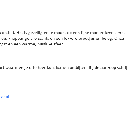
endar
iCalendar
Office 365
ontbijt. Het is gezellig en je maakt op een fijne manier kennis met
 thee, knapperige croissants en een lekkere broodjes en beleg. Onze
gst en een warme, huislijke sfeer.
art waarmee je drie keer kunt komen ontbijten. Bij de aankoop schrijf
ve.nl.