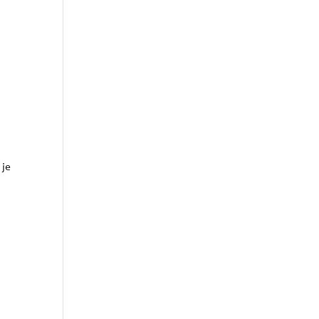
Outlook Live
 je