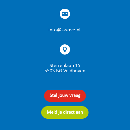

info@swove.nl

Sterrenlaan 15
5503 BG Veldhoven
Stel jouw vraag
Meld je direct aan